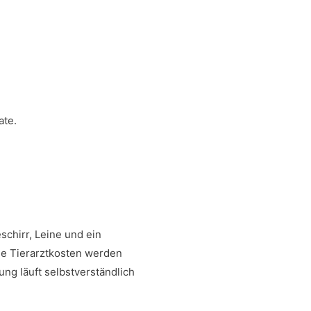
ate.
schirr, Leine und ein
ige Tierarztkosten werden
ng läuft selbstverständlich