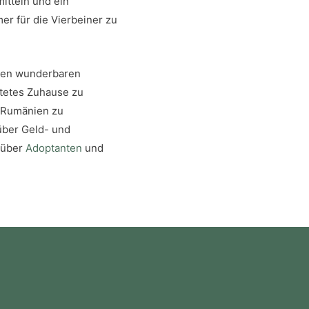
tteln und ein
er für die Vierbeiner zu
elen wunderbaren
tetes Zuhause zu
n Rumänien zu
über Geld- und
 über
Adoptanten
und